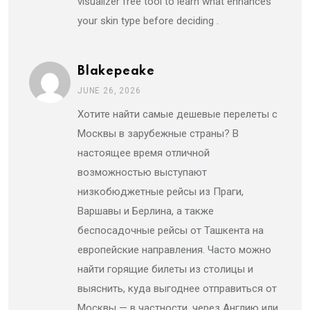
visualizer free tool to learn what enhances
your skin type before deciding .
Blakepeake
JUNE 26, 2026
Хотите найти самые дешевые перелеты с
Москвы в зарубежные страны? В
настоящее время отличной
возможностью выступают
низкобюджетные рейсы из Праги,
Варшавы и Берлина, а также
беспосадочные рейсы от Ташкента на
европейские направления. Часто можно
найти горящие билеты из столицы и
выяснить, куда выгоднее отправиться от
Москвы — в частности, через Англию или