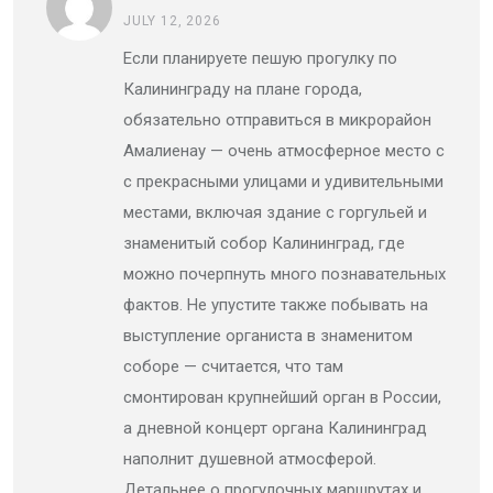
JULY 12, 2026
Если планируете пешую прогулку по
Калининграду на плане города,
обязательно отправиться в микрорайон
Амалиенау — очень атмосферное место с
с прекрасными улицами и удивительными
местами, включая здание с горгульей и
знаменитый собор Калининград, где
можно почерпнуть много познавательных
фактов. Не упустите также побывать на
выступление органиста в знаменитом
соборе — считается, что там
смонтирован крупнейший орган в России,
а дневной концерт органа Калининград
наполнит душевной атмосферой.
Детальнее о прогулочных маршрутах и