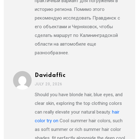
практичный вариант для погружения в
историю региона. Помимо этого
рекомендую исследовать Правдинск с
его объектами и Черняховск, чтобы
сделать маршрут по Калининградской
области на автомобиле еще
разнообразнее.
Davidaffic
JULY 20, 2026
Should you have blonde hair, blue eyes, and
clear skin, exploring the top clothing colors
can really elevate your natural beauty.
hair
color try on
Cool summer hair colors, such
as soft summer or rich summer hair color
shades, fit perfectly alongside the deep cool