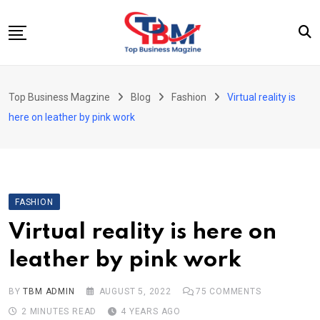
Skip
to
content
Beauty
Top Business Magzine
Blog
Fashion
Virtual reality is
Business
here on leather by pink work
Education
Entertainment
Fashion
FASHION
Health
Virtual reality is here on
News
leather by pink work
Tech
Travel
BY
TBM ADMIN
AUGUST 5, 2022
75
COMMENTS
2 MINUTES READ
4 YEARS AGO