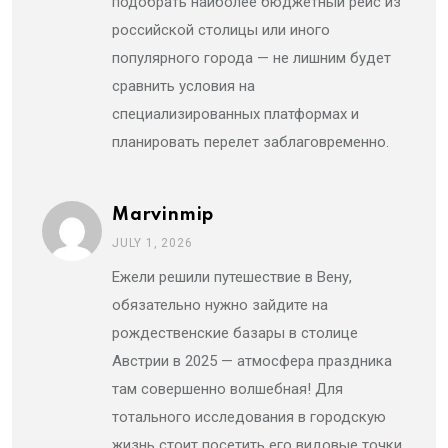
подобрать наиболее бюджетный рейс из
российской столицы или иного
популярного города — не лишним будет
сравнить условия на
специализированных платформах и
планировать перелет заблаговременно.
Marvinmip
JULY 1, 2026
Ежели решили путешествие в Вену,
обязательно нужно зайдите на
рождественские базары в столице
Австрии в 2025 — атмосфера праздника
там совершенно волшебная! Для
тотального исследования в городскую
жизнь стоит посетить его видовые точки,