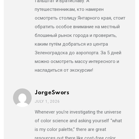
Гальштат и Братиславу. А
путешественникам, кто намерен
осмотреть столицу Янтарного края, стоит
обратить особое внимание на местный
блошиный рынок города и проверить,
каким путём добраться из центра
Зеленоградска до аэропорта. За 5 дней
можно осмотреть массу интересного и
насладиться от экскурсии!
JorgeSwors
JULY 1, 2026
Whenever you’re investigating the universe
of color science and asking yourself “what
is my color palette,” there are great
resources out there like cost-free color