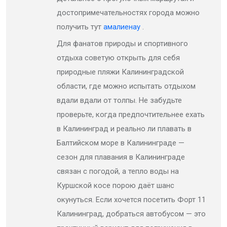
достопримечательностях города можно
получить тут
амалиенау
.
Для фанатов природы и спортивного
отдыха советую открыть для себя
природные пляжи Калининградской
области, где можно испытать отдыхом
вдали вдали от толпы. Не забудьте
проверьте, когда предпочтительнее ехать
в Калининград и реально ли плавать в
Балтийском море в Калининграде —
сезон для плавания в Калининграде
связан с погодой, а тепло воды на
Куршской косе порою даёт шанс
окунуться. Если хочется посетить Форт 11
Калининград, добраться автобусом — это