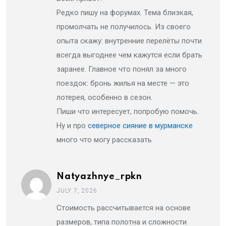
Редко пишу на форумах. Тема близкая,
промолчать не получилось. Из своего
опыта скажу: внутренние перелёты почти
всегда выгоднее чем кажутся если брать
заранее. Главное что понял за много
поездок: бронь жилья на месте — это
лотерея, особенно в сезон.
Пиши что интересует, попробую помочь.
Ну и про
северное сияние в мурманске
много что могу рассказать
Natyazhnye_rpkn
JULY 7, 2026
Стоимость рассчитывается на основе
размеров, типа полотна и сложности