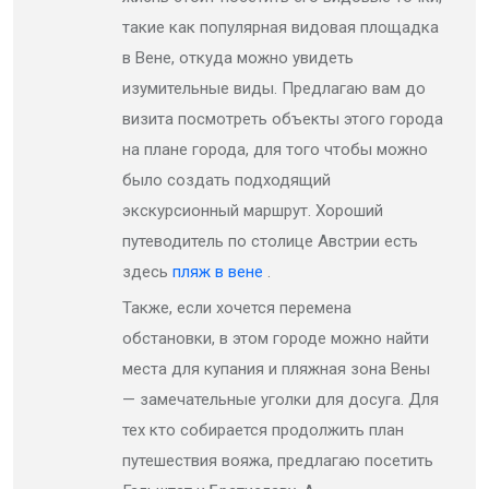
такие как популярная видовая площадка
в Вене, откуда можно увидеть
изумительные виды. Предлагаю вам до
визита посмотреть объекты этого города
на плане города, для того чтобы можно
было создать подходящий
экскурсионный маршрут. Хороший
путеводитель по столице Австрии есть
здесь
пляж в вене
.
Также, если хочется перемена
обстановки, в этом городе можно найти
места для купания и пляжная зона Вены
— замечательные уголки для досуга. Для
тех кто собирается продолжить план
путешествия вояжа, предлагаю посетить