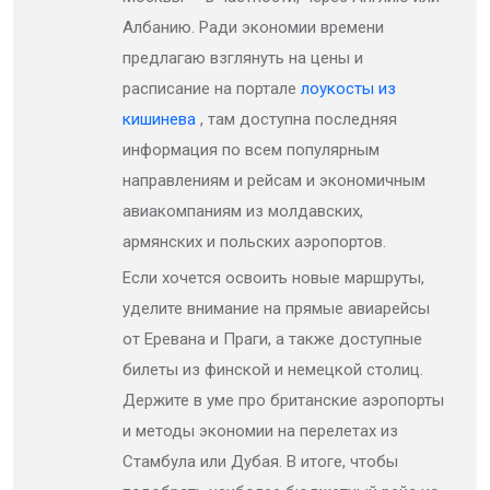
Албанию. Ради экономии времени
предлагаю взглянуть на цены и
расписание на портале
лоукосты из
кишинева
, там доступна последняя
информация по всем популярным
направлениям и рейсам и экономичным
авиакомпаниям из молдавских,
армянских и польских аэропортов.
Если хочется освоить новые маршруты,
уделите внимание на прямые авиарейсы
от Еревана и Праги, а также доступные
билеты из финской и немецкой столиц.
Держите в уме про британские аэропорты
и методы экономии на перелетах из
Стамбула или Дубая. В итоге, чтобы