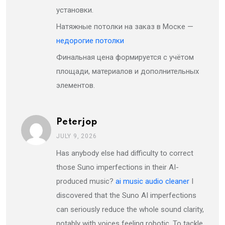
установки.
Натяжные потолки на заказ в Моске —
недорогие потолки
Финальная цена формируется с учётом
площади, материалов и дополнительных
элементов.
Peterjop
JULY 9, 2026
Has anybody else had difficulty to correct
those Suno imperfections in their AI-
produced music?
ai music audio cleaner
I
discovered that the Suno AI imperfections
can seriously reduce the whole sound clarity,
notably with voices feeling robotic. To tackle